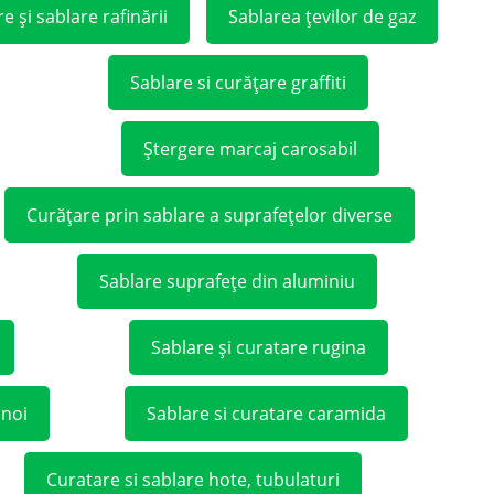
e și sablare rafinării
Sablarea țevilor de gaz
Sablare si curățare graffiti
Ștergere marcaj carosabil
Curățare prin sablare a suprafețelor diverse
Sablare suprafețe din aluminiu
Sablare și curatare rugina
unoi
Sablare si curatare caramida
Curatare si sablare hote, tubulaturi