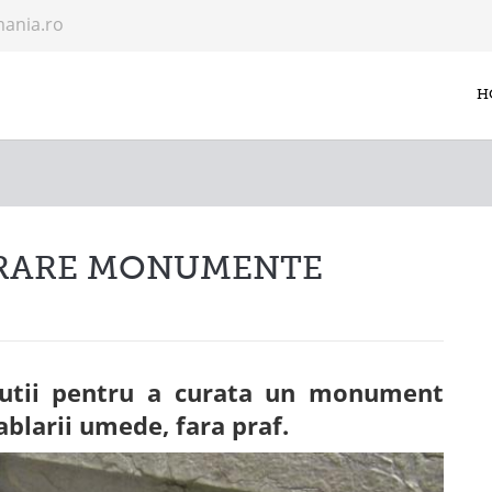
mania.ro
H
URARE MONUMENTE
lutii pentru a curata un monument
ablarii umede, fara praf.