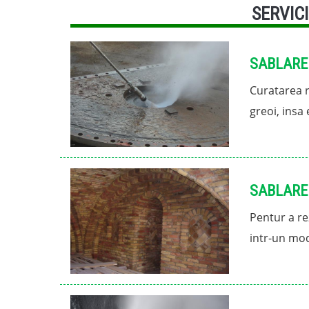
SERVICI
SABLARE
Curatarea r
greoi, insa 
SABLARE
Pentur a rez
intr-un mod