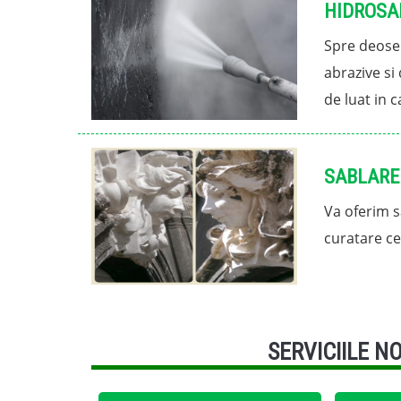
HIDROSA
Spre deoseb
abrazive si
de luat in c
SABLARE
Va oferim s
curatare ce
SERVICIILE N