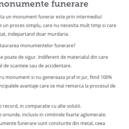
e monumente funerare
rata un monument funerar este prin intermediul
e un proces simplu, care nu necesita mult timp si care
tat, indepartand doar murdaria.
estaurarea monumentelor funerare?
e poate de sigur. Indiferent de materialul din care
l de scanteie sau de accidentare.
u monument si nu genereaza praf in jur, fiind 100%
incipalele avantaje care se mai remarca la procesul de
 record, in comparatie cu alte solutii.
oriunde, inclusiv in cimitirele foarte aglomerate.
numente funerare sunt consturite din metal, ceea