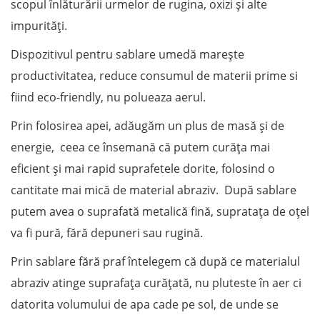
scopul înlăturării urmelor de rugina, oxizi și alte
impurități.
Dispozitivul pentru sablare umedă marește
productivitatea, reduce consumul de materii prime si
fiind eco-friendly, nu polueaza aerul.
Prin folosirea apei, adăugăm un plus de masă și de
energie, ceea ce însemană că putem curăța mai
eficient și mai rapid suprafetele dorite, folosind o
cantitate mai mică de material abraziv. După sablare
putem avea o suprafată metalică fină, supratața de oțel
va fi pură, fără depuneri sau rugină.
Prin sablare fără praf întelegem că după ce materialul
abraziv atinge suprafața curățată, nu pluteste în aer ci
datorita volumului de apa cade pe sol, de unde se