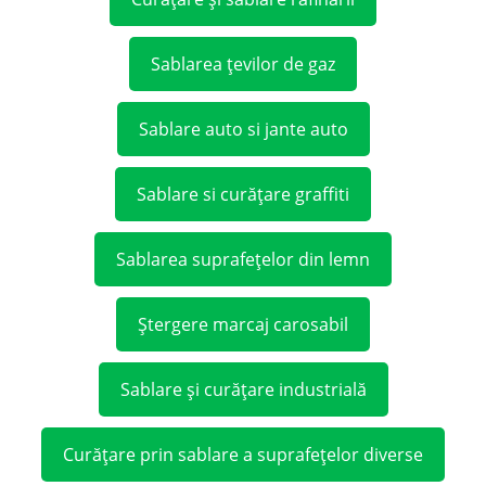
Sablarea țevilor de gaz
Sablare auto si jante auto
Sablare si curățare graffiti
Sablarea suprafețelor din lemn
Ștergere marcaj carosabil
Sablare și curățare industrială
Curățare prin sablare a suprafețelor diverse