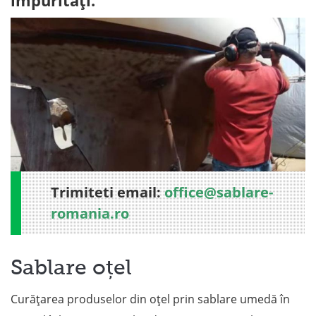
impurități.
Trimiteti email:
office@sablare-
romania.ro
Sablare oțel
Curățarea produselor din oțel prin sablare umedă în