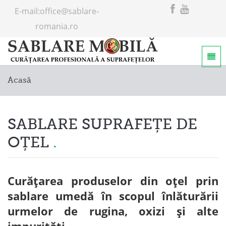
E-mail:
office@sablare-
romania.ro
Home
Acasă
Servicii
Despre noi
SABLARE SUPRAFEȚE DE
OȚEL
Curățarea produselor din oțel prin
sablare umedă în scopul înlăturării
urmelor de rugina, oxizi și alte