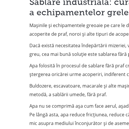
Sablare industrială: cur
a echipamentelor grele
Mașinile și echipamentele greoaie pe care le d
acoperite de praf, noroi și alte tipuri de acop
Dacă există necesitatea îndepărtării mizeriei,
greu, cea mai bună soluție este sablarea fără 
Apa folosită în procesul de sablare fără praf 
ștergerea oricărei urme acoperiri, indiferent c
Buldozere, escavatoare, macarale și alte mașini
metodă, a sablării umede, fără praf.
Apa nu se comprimă așa cum face aerul, așadar
Pe lângă asta, apa reduce fricțiunea, reduce 
mic asupra mediului înconjurător și de asemen