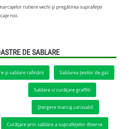
arcajelor rutiere vechi și pregătirea suprafeței
caje noi.
OASTRE DE SABLARE
e și sablare rafinării
Sablarea țevilor de gaz
Sablare si curățare graffiti
Ștergere marcaj carosabil
Curățare prin sablare a suprafețelor diverse