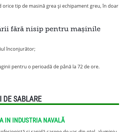
d orice tip de masină grea și echipament greu, în doar
ării fără nisip pentru mașinile
ul înconjurător;
uginii pentru o perioadă de până la 72 de ore.
I DE SABLARE
A IN INDUSTRIA NAVALĂ
ofesionistă și rapidă carene de vas din oțel, aluminiu