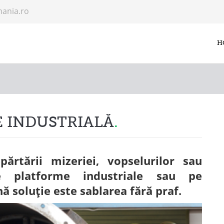
mania.ro
H
E INDUSTRIALĂ
ărtării mizeriei, vopselurilor sau
te platforme industriale sau pe
 soluție este sablarea fără praf.