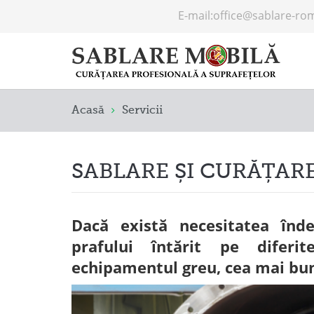
E-mail:
office@sablare-ro
Acasă
Servicii
SABLARE ȘI CURĂȚAR
Dacă există necesitatea îndep
prafului întărit pe diferi
echipamentul greu, cea mai bună