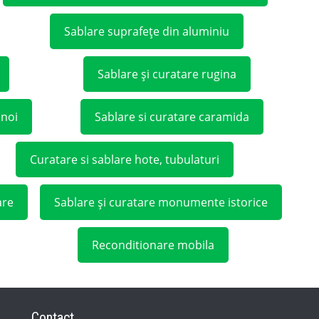
Sablare suprafețe din aluminiu
Sablare și curatare rugina
unoi
Sablare si curatare caramida
Curatare si sablare hote, tubulaturi
are
Sablare și curatare monumente istorice
Reconditionare mobila
Contact