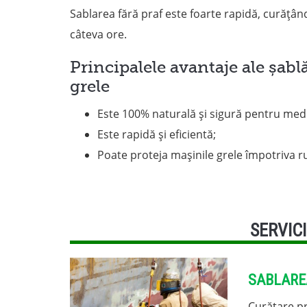
Sablarea fără praf este foarte rapidă, curățân
câteva ore.
Principalele avantaje ale șabl
grele
Este 100% naturală și sigură pentru medi
Este rapidă și eficientă;
Poate proteja mașinile grele împotriva r
SERVICI
SABLARE
Curățare pr