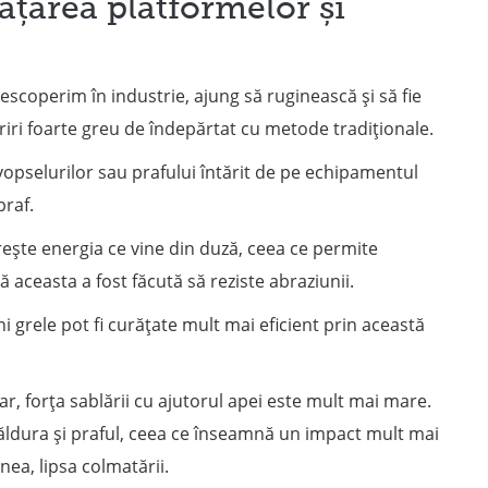
ățarea platformelor și
escoperim în industrie, ajung să ruginească și să fie
eriri foarte greu de îndepărtat cu metode tradiționale.
 vopselurilor sau prafului întărit de pe echipamentul
praf.
crește energia ce vine din duză, ceea ce permite
ă aceasta a fost făcută să reziste abraziunii.
 grele pot fi curățate mult mai eficient prin această
, forța sablării cu ajutorul apei este mult mai mare.
căldura și praful, ceea ce înseamnă un impact mult mai
ea, lipsa colmatării.