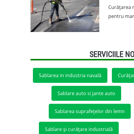
Curățarea m
pentru mar
SERVICIILE N
Sablarea in industria navală
Curățar
Sablare auto si jante auto
Sablarea suprafețelor din lemn
Sablare și curățare industrială