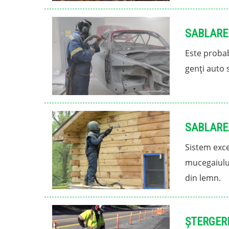
SABLARE
Este probab
genți auto 
SABLARE
Sistem exce
mucegaiului
din lemn.
ȘTERGER