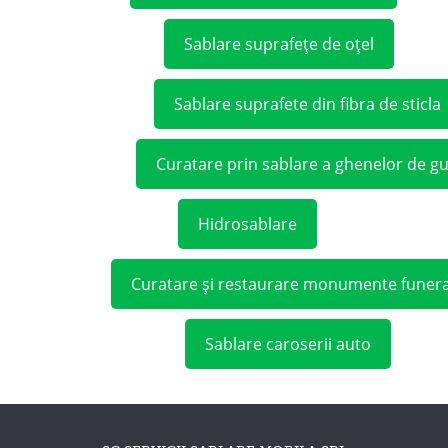
Sablare suprafețe de oțel
Sablare suprafete din fibra de sticla
Curatare prin sablare a ghenelor de g
Hidrosablare
Curatare și restaurare monumente funer
Sablare caroserii auto