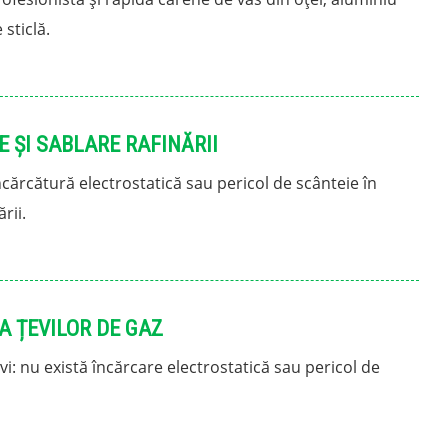
 sticlă.
 ȘI SABLARE RAFINĂRII
ncărcătură electrostatică sau pericol de scânteie în
rii.
A ȚEVILOR DE GAZ
vi: nu există încărcare electrostatică sau pericol de