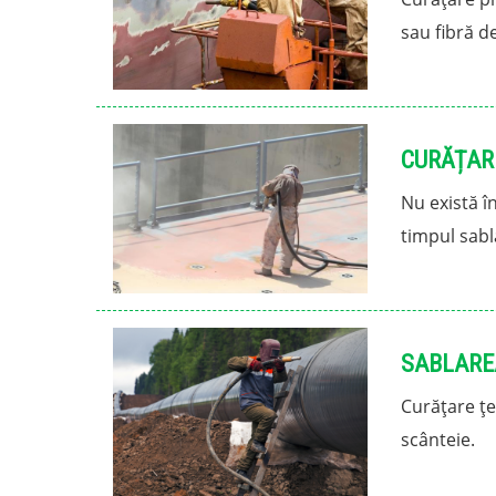
sau fibră de
CURĂȚARE
Nu există î
timpul sablă
SABLARE
Curățare țe
scânteie.