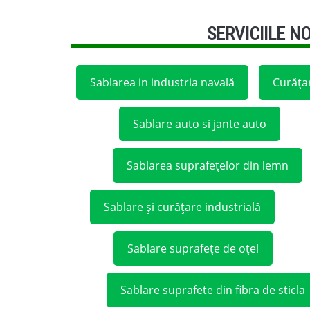
SERVICIILE N
Sablarea in industria navală
Curățar
Sablare auto si jante auto
Sablarea suprafețelor din lemn
Sablare și curățare industrială
Sablare suprafețe de oțel
Sablare suprafete din fibra de sticla