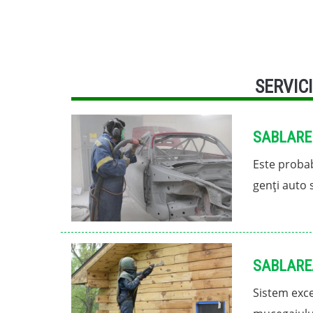
SERVICI
SABLARE
Este probab
genți auto 
SABLARE
Sistem exce