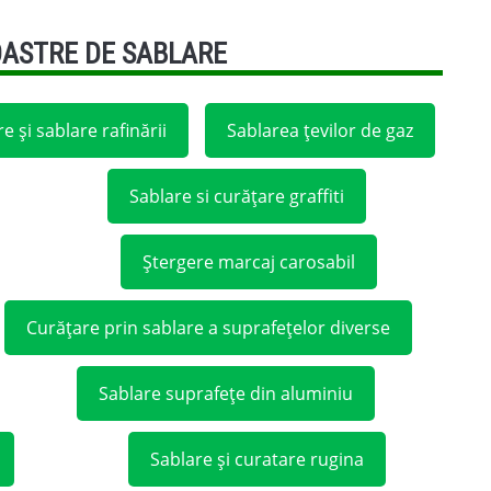
OASTRE DE SABLARE
e și sablare rafinării
Sablarea țevilor de gaz
Sablare si curățare graffiti
Ștergere marcaj carosabil
Curățare prin sablare a suprafețelor diverse
Sablare suprafețe din aluminiu
Sablare și curatare rugina