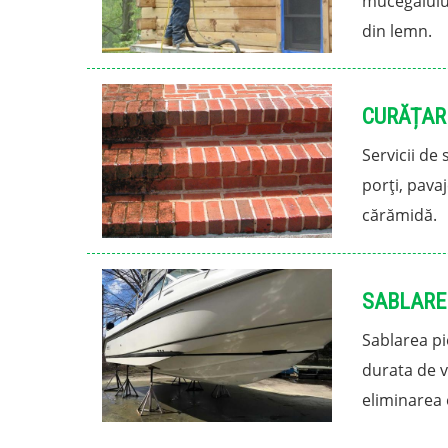
mucegaiului
din lemn.
CURĂȚAR
Servicii de
porți, pava
cărămidă.
SABLARE 
Sablarea pi
durata de v
eliminarea e