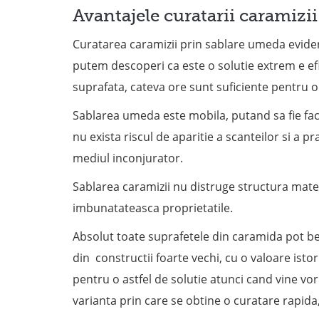
Avantajele curatarii caramizii
Curatarea caramizii prin sablare umeda eviden
putem descoperi ca este o solutie extrem e efic
suprafata, cateva ore sunt suficiente pentru o
Sablarea umeda este mobila, putand sa fie fac
nu exista riscul de aparitie a scanteilor si a p
mediul inconjurator.
Sablarea caramizii nu distruge structura materia
imbunatateasca proprietatile.
Absolut toate suprafetele din caramida pot ben
din constructii foarte vechi, cu o valoare isto
pentru o astfel de solutie atunci cand vine vo
varianta prin care se obtine o curatare rapida, 