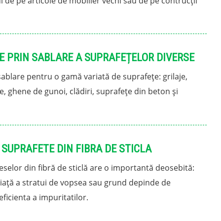
 de pe articole de mobilier vechi sau de pe contrucții
E PRIN SABLARE A SUPRAFEȚELOR DIVERSE
 sablare pentru o gamă variată de suprafețe: grilaje,
je, ghene de gunoi, clădiri, suprafețe din beton și
SUPRAFETE DIN FIBRA DE STICLA
eselor din fibră de sticlă are o importantă deosebită:
iață a stratui de vopsea sau grund depinde de
ficienta a impuritatilor.