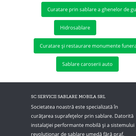
Curatare prin sablare a ghenelor de g
Hidrosablare
Curatare și restaurare monumente funer
Sablare caroserii auto
SC SERVICII SABLARE MOBILA SRL
Societatea noastră este specializată în
curățarea suprafețelor prin sablare. Datorită
instalației performante mobilă și a sistemului
revoluționar de sablare umedă fără praf,