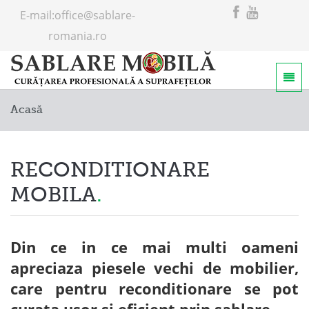
E-mail:
office@sablare-
romania.ro
Home
Acasă
Servicii
Despre noi
RECONDITIONARE
MOBILA
Din ce in ce mai multi oameni
apreciaza piesele vechi de mobilier,
care pentru reconditionare se pot