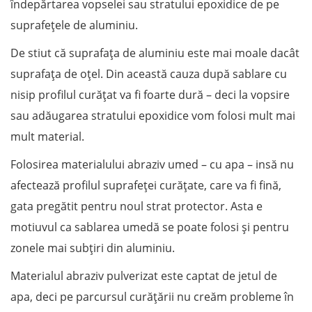
îndepărtarea vopselei sau stratului epoxidice de pe
suprafețele de aluminiu.
De stiut că suprafața de aluminiu este mai moale dacât
suprafața de oțel. Din această cauza după sablare cu
nisip profilul curățat va fi foarte dură – deci la vopsire
sau adăugarea stratului epoxidice vom folosi mult mai
mult material.
Folosirea materialului abraziv umed – cu apa – insă nu
afectează profilul suprafeței curățate, care va fi fină,
gata pregătit pentru noul strat protector. Asta e
motiuvul ca sablarea umedă se poate folosi și pentru
zonele mai subțiri din aluminiu.
Materialul abraziv pulverizat este captat de jetul de
apa, deci pe parcursul curățării nu creăm probleme în