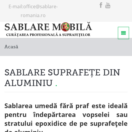
E-mail:
office@sablare-
romania.ro
Home
Acasă
Servicii
Despre noi
SABLARE SUPRAFEȚE DIN
ALUMINIU
Sablarea umedă fără praf este ideală
pentru îndepărtarea vopselei sau
stratului epoxidice de pe suprafețele