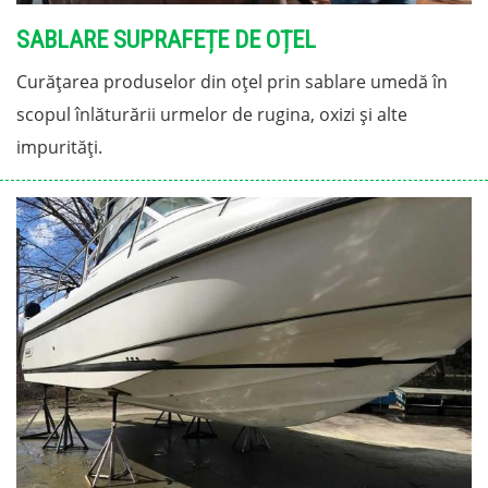
SABLARE SUPRAFEȚE DE OȚEL
Curățarea produselor din oțel prin sablare umedă în
scopul înlăturării urmelor de rugina, oxizi și alte
impurități.