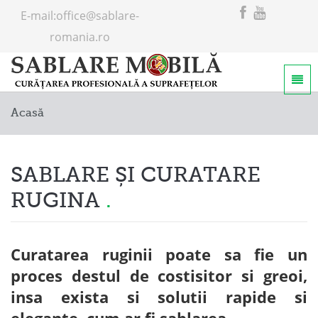
E-mail:
office@sablare-
romania.ro
Home
Acasă
Servicii
Despre noi
SABLARE ȘI CURATARE
RUGINA
Curatarea ruginii poate sa fie un
proces destul de costisitor si greoi,
insa exista si solutii rapide si