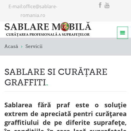
E-mail:
office@sablare-
romania.ro
Home
Acasă
Servicii
Servicii
Despre noi
SABLARE SI CURĂȚARE
GRAFFITI
Sablarea fără praf este o soluție
extrem de apreciată pentri curățarea
graffitiului de pe diferite suprafețe,