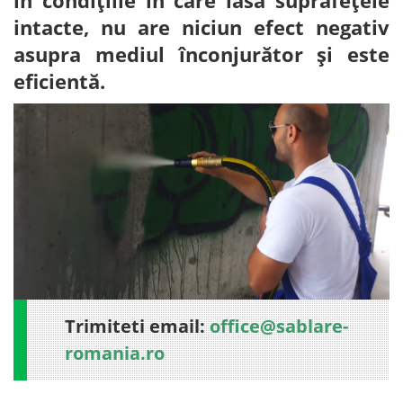
în condițiile în care lasă suprafețele
intacte, nu are niciun efect negativ
asupra mediul înconjurător și este
eficientă.
Trimiteti email:
office@sablare-
romania.ro