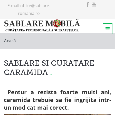
E-mail:
office@sablare-
romania.ro
Home
Acasă
Servicii
Despre noi
SABLARE SI CURATARE
CARAMIDA
Pentur a rezista foarte multi ani,
caramida trebuie sa fie ingrijita intr-
un mod cat mai corect.